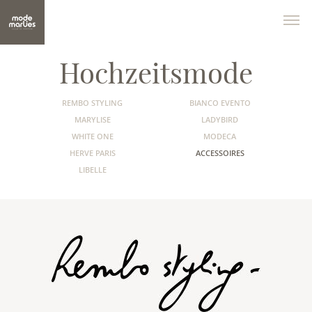
Hochzeitsmode
REMBO STYLING
BIANCO EVENTO
MARYLISE
LADYBIRD
WHITE ONE
MODECA
HERVE PARIS
ACCESSOIRES
LIBELLE